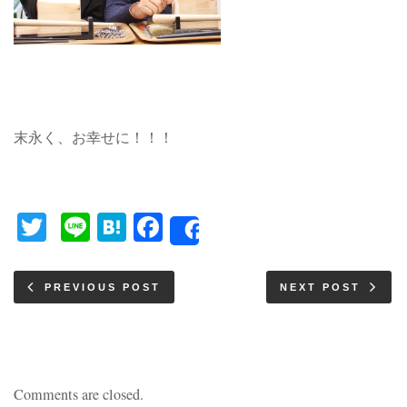
末永く、お幸せに！！！
Twitter
Line
Hatena
Facebook
Share
PREVIOUS POST
NEXT POST
Comments are closed.