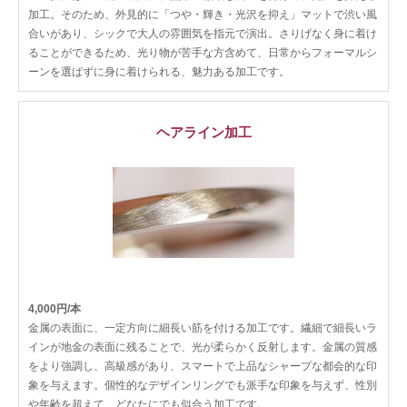
加工。そのため、外見的に「つや・輝き・光沢を抑え」マットで渋い風
合いがあり、シックで大人の雰囲気を指元で演出。さりげなく身に着け
ることができるため、光り物が苦手な方含めて、日常からフォーマルシ
ーンを選ばずに身に着けられる、魅力ある加工です。
ヘアライン加工
4,000円/本
金属の表面に、一定方向に細長い筋を付ける加工です。繊細で細長いラ
インが地金の表面に残ることで、光が柔らかく反射します。金属の質感
をより強調し、高級感があり、スマートで上品なシャープな都会的な印
象を与えます。個性的なデザインリングでも派手な印象を与えず、性別
や年齢を超えて、どなたにでも似合う加工です。