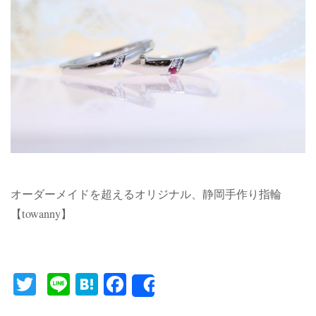
オーダーメイドを超えるオリジナル、静岡手作り指輪
【towanny】
Twitter
Line
Hatena
Facebook
Share