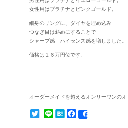
男性用はプラチナとイエローゴールド。
女性用はプラチナとピンクゴールド。
細身のリングに、ダイヤを埋め込み
つなぎ目は斜めにすることで
シャープ感 ハイセンス感を増しました。
価格は１６万円位です。
オーダーメイドを超えるオンリーワンのオリジ
Twitter
Line
Hatena
Facebook
Share