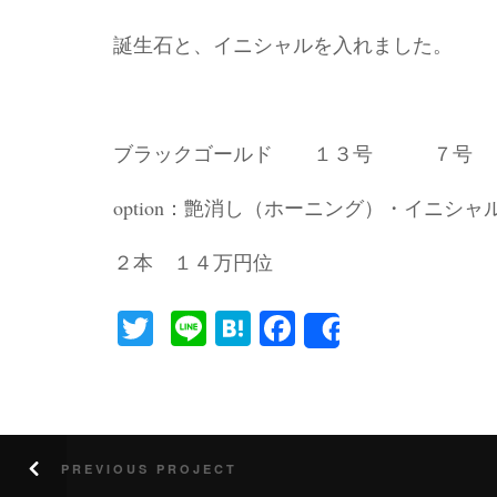
誕生石と、イニシャルを入れました。
ブラックゴールド １３号 ７号
option：艶消し（ホーニング）・イニシャ
２本 １４万円位
Twitter
Line
Hatena
Facebook
Share
PREVIOUS PROJECT