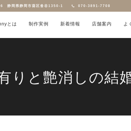
816 静岡県静岡市葵区沓谷1350-1
070-3891-7708
annyとは
制作実例
新着情報
店舗案内
よ
有りと艶消しの結