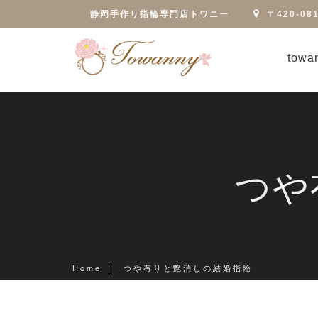
静岡手作り指輪専門店トワニー
〒420-0
tow
つや
Home
つや有りと艶消しの結婚指輪